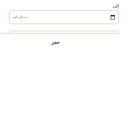
إلى
حجز
إتّصل بنا