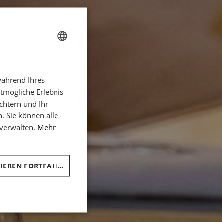
FRENCH
während Ihres
ENGLISH
stmögliche Erlebnis
ITALIAN
ichtern und Ihr
GERMAN
n. Sie können alle
 verwalten.
Mehr
SPANISH
CHINESE (SIMPLIFIED)
ARABIC
OHNE AKZEPTIEREN FORTFAHREN