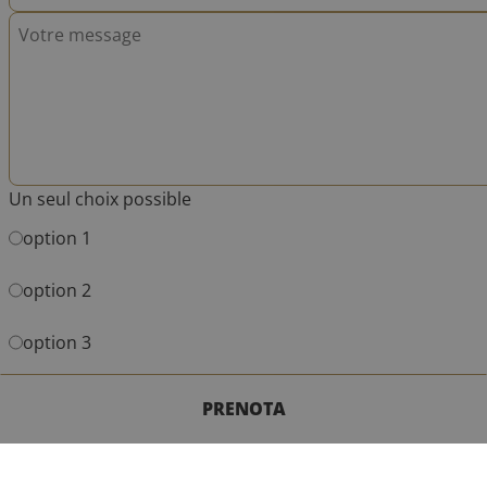
Un seul choix possible
option 1
option 2
option 3
PRENOTA
CONTATTACI