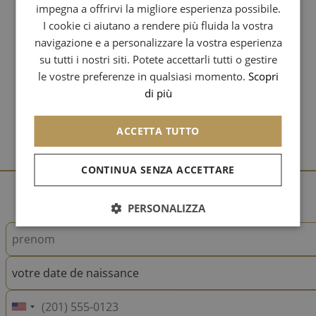
impegna a offrirvi la migliore esperienza possibile.
GERMAN
I cookie ci aiutano a rendere più fluida la vostra
navigazione e a personalizzare la vostra esperienza
SPANISH
su tutti i nostri siti. Potete accettarli tutti o gestire
CHINESE (SIMPLIFIED)
le vostre preferenze in qualsiasi momento.
Scopri
di più
ARABIC
ACCETTA TUTTO
CONTINUA SENZA ACCETTARE
PERSONALIZZA
votre date de naissance