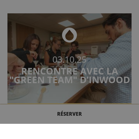
03.10.25
RENCONTRE AVEC LA
"GREEN TEAM" D’INWOOD
RÉSERVER
Chez Inwood Hotels, la responsabilité sociétale s’inscrit
CONTACTEZ-NOUS
dans notre quotidien. L'idée a d'abord germé autour de la