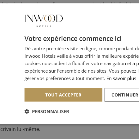
r à
Paris
de nombreux lieux nous rappelant les bibliothèq
ès des célèbres bouquinistes.
 nombreuses années est le marché aux livres anciens s
eekends de 9h à 18h.
Votre expérience commence ici
Dès votre première visite en ligne, comme pendant de
des perles rares, ce genre de livres qu’on ne pourrait t
Inwood Hotels veille à vous offrir la meilleure expéri
que.
cookies nous aident à fluidifier votre navigation et à 
expérience sur l’ensemble de nos sites. Vous pouvez l
ins connus, anciens et modernes, des livres jeunesse… Tout 
gérer vos préférences à tout moment.
En savoir plus
uvais certaines pièces qui attirèrent grandement mon attenti
TOUT ACCEPTER
CONTINUER
echerches et acquisition.
PERSONNALISER
 vous parler des livres-objets, ces produits complexes qui
que, reprenant la typographie pour donner un aspect artist
écrivain lui-même.