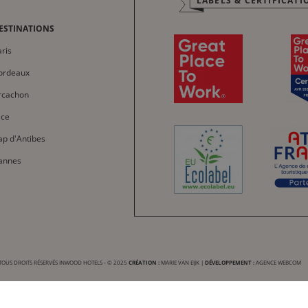
LABELS & CERTIFICATI
English
Italiano
ESTINATIONS
Deutsch
ris
Español
ordeaux
中文
rcachon
العربية
ice
ap d'Antibes
annes
TOUS DROITS RÉSERVÉS INWOOD HOTELS - © 2025
CRÉATION :
MARIE VAN EIJK
|
DÉVELOPPEMENT :
AGENCE WEBCOM