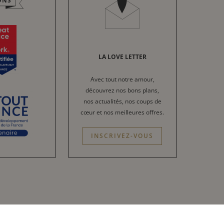
ONS
LA LOVE LETTER
Avec tout notre amour,
découvrez nos bons plans,
nos actualités, nos coups de
cœur et nos meilleures offres.
INSCRIVEZ-VOUS