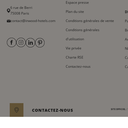
Espace presse
6 rue de Berri
Plan du site
D
75008 Paris
contact@inwood-hotels.com
Conditions générales de vente
Pa
Conditions générales
B
d'utilisation
A
Vie privée
N
Charte RSE
C
Contactez-nous
C
CONTACTEZ-NOUS
SITE OFFICIEL :