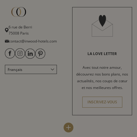
6 rue de Berri
75008 Paris
contact@inwood-hotels.com
LA LOVE LETTER
Avec tout notre amour,
Français
English
découvrez nos bons plans, nos
Italiano
actualités, nos coups de cœur
et nos meilleures offres.
Deutsch
Español
INSCRIVEZ-VOUS
中文
العربية
INWOOD HOTELS
DESTINATIONS
+
Espace presse
Paris
LABELS & CERTIFICATIONS