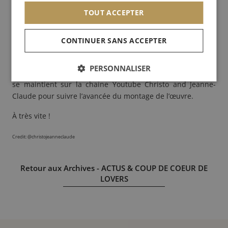
TOUT ACCEPTER
Pour 16 jours et 16 jours seulement, cet évènement est à
découvrir de tous ! Du 18 septembre prochain au 3 octobre
CONTINUER SANS ACCEPTER
l’œuvre finale sera accessible et visible de tous.
Ne manquez pas de découvrir cet incroyable évènement
PERSONNALISER
lors de votre passage à Paris. D’ici là, une session en direct
se maintient sur la chaine
Youtube Christo and Jeanne-
Claude
pour suivre l’avancée du montage de l’œuvre.
À très vite !
Credit: @christojeanneclaude
Retour aux Archives - ACTUS & COUP DE COEUR DE
LOVERS