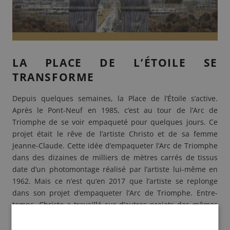
LA PLACE DE L’ÉTOILE SE
TRANSFORME
Depuis quelques semaines, la Place de l’Étoile s’active.
Après le Pont-Neuf en 1985, c’est au tour de l’Arc de
Triomphe de se voir empaqueté pour quelques jours. Ce
projet était le rêve de l’artiste
Christo
et de sa femme
Jeanne-Claude. Cette idée
d’empaqueter l’Arc de Triomphe
dans des dizaines de milliers de mètres carrés de tissus
date d’un photomontage réalisé par l’artiste lui-même en
1962. Mais ce n’est qu’en 2017 que l’artiste se replonge
dans son projet d’empaqueter l’Arc de Triomphe. Entre-
temps, Christo a travaillé sur d’autres projets des mêmes
envergures telles que Le Reichstag de Berlin empaqueté
en 1995, ou encore en 2016 avec
The Floating Piers
sur le