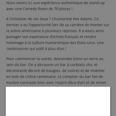
Nous vivons ici une expérience authentique de stand-up
avec une Comedy Room de 70 places !
A l’initiation de ces lieux ? L’humoriste Kev Adams. Ce
dernier a eu l’opportunité lors de sa carrière de monter sur
la scène américaine à plusieurs reprises. Il a voulu ainsi
partager son expérience d’artiste français et rendre
hommage à la culture humoristique des Etats-Unis. Une
combinaison qui plaît à plus d’un !
Pour commencer la soirée, descendez boire un verre au
sein du bar. On y découvre un bar à cocktails chic et
décontracté décoré de bougies, de lustres et de mobilier
en bois de chêne centenaire. Le comptoir du bar fait de
marbre contraste bien avec l’esprit déco d’art et de street-
art qui l’entoure.
Asseyez-vous sur un tabouret et passez commande auprès
des barmans et mixologues habillés en salopette. Ils sont à
l’écoute de l’envie de chacun et propose ainsi le cocktail