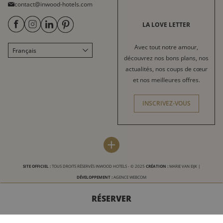
contact@inwood-hotels.com
LA LOVE LETTER
Avec tout notre amour,
Français
English
découvrez nos bons plans, nos
Italiano
actualités, nos coups de cœur
et nos meilleures offres.
Deutsch
Español
INSCRIVEZ-VOUS
中文
العربية
INWOOD HOTELS
DESTINATIONS
+
Espace presse
Paris
LABELS & CERTIFICATIONS
SITE OFFICIEL :
TOUS DROITS RÉSERVÉS INWOOD HOTELS - © 2025
CRÉATION :
MARIE VAN EIJK
|
Plan du site
Bordeaux
DÉVELOPPEMENT :
AGENCE WEBCOM
Conditions générales de vente
Arcachon
RÉSERVER
Conditions générales d'utilisation
Nice
Vie privée
Cap d'Antibes