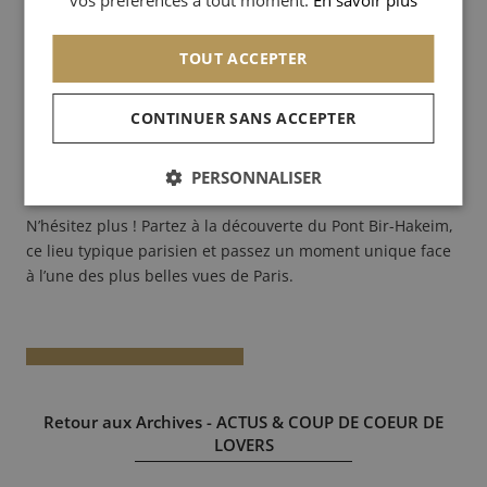
ligne 6 du métro, il apprécie toujours le splendide
ARABIC
panorama qui s’offre à lui.
TOUT ACCEPTER
Notre Inwood Lover nous recommande d’aller sur le Pont
Bir Hakeim en fin de journée car « la vue est encore plus
CONTINUER SANS ACCEPTER
jolie le soir lorsque la Tour Eiffel s’illumine ». Il nous
conseille également cet endroit pour « voir un beau
PERSONNALISER
coucher de soleil sur la Seine ».
N’hésitez plus ! Partez à la découverte du Pont Bir-Hakeim,
ce lieu typique parisien et passez un moment unique face
à l’une des plus belles vues de Paris.
Retour aux Archives - ACTUS & COUP DE COEUR DE
LOVERS