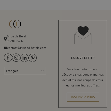
6 rue de Berri
75008 Paris
contact@inwood-hotels.com
LA LOVE LETTER
Avec tout notre amour,
Français
English
découvrez nos bons plans, nos
Italiano
actualités, nos coups de cœur
et nos meilleures offres.
Deutsch
Español
INSCRIVEZ-VOUS
中文
العربية