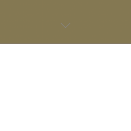
- Archives -
ACTUS & COUP DE COEUR
DE LOVERS
Culture
...