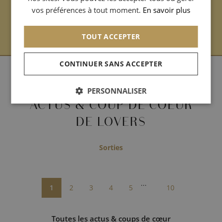
CHINESE (SIMPLIFIED)
vos préférences à tout moment.
En savoir plus
ARABIC
TOUT ACCEPTER
CONTINUER SANS ACCEPTER
- Archives -
PERSONNALISER
ACTUS & COUP DE COEUR
DE LOVERS
Sorties
...
1
2
3
4
5
10
Toutes les actus & coups de cœur