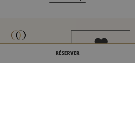
6 rue de Berri
RÉSERVER
75008 Paris
contact@inwood-hotels.com
CONTACTEZ-NOUS
LA LOVE LETTER
Avec tout notre amour,
Français
English
découvrez nos bons plans, nos
Italiano
actualités, nos coups de cœur
et nos meilleures offres.
Deutsch
Español
INSCRIVEZ-VOUS
中文