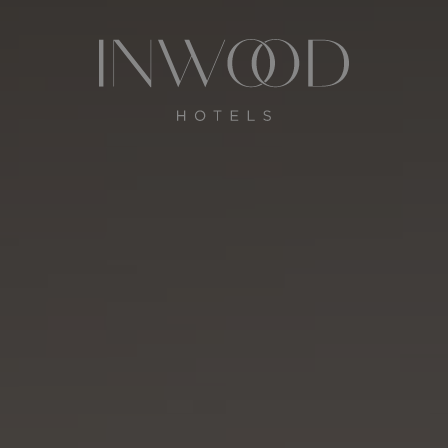
Solicitar presupuesto
Reservar
NAIS
RESS
E
BY MAURO COLAGRECO
MAURO COLAGRECO