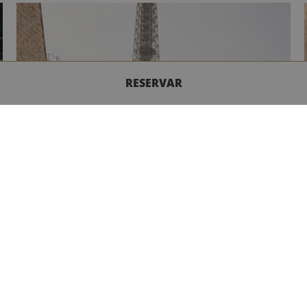
RESERVAR
CONTÁCTENOS
BOUTIQUE EXPERIENCE
En el corazón de destinos excepcionales, nuestros
hoteles boutique combinan autenticidad, elegancia
y un servicio personalizado en un entorno íntimo y
exclusivo. Cada hotel es un universo singular donde