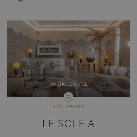
TODOS LOS DESTINOS
PARÍS
BURDEOS
ARCACHON
CAP D'ANTIBES
NIZA
BOUTIQUE HOTEL
CANNES
NIZA
•
CENTRO
LE SOLEIA