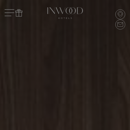
LE MARQUIS
哪里？
哪里？
离店日期
MADAM
ARCAN
LE TOURVILLE
预订
询价
LE ROO
FIVE SE
旅客
LE DERBY ALMA
AMARIN
LE BURDIGALA
MIRAÉ 
预订
LE B D'ARCACHON
ARCANSE
VILLA MIRAE
SOLEIA
FIVE SEAS