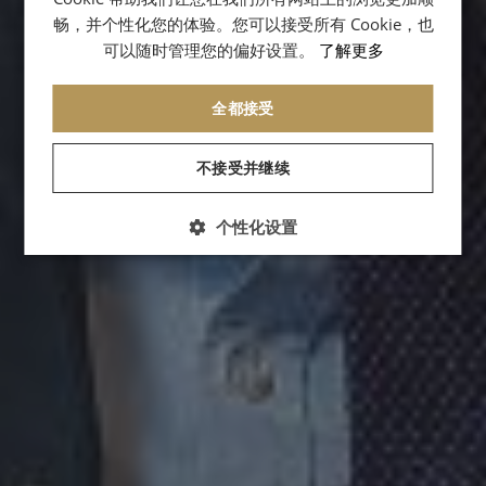
GERMAN
畅，并个性化您的体验。您可以接受所有 Cookie，也
可以随时管理您的偏好设置。
了解更多
SPANISH
CHINESE (SIMPLIFIED)
全都接受
ARABIC
不接受并继续
个性化设置