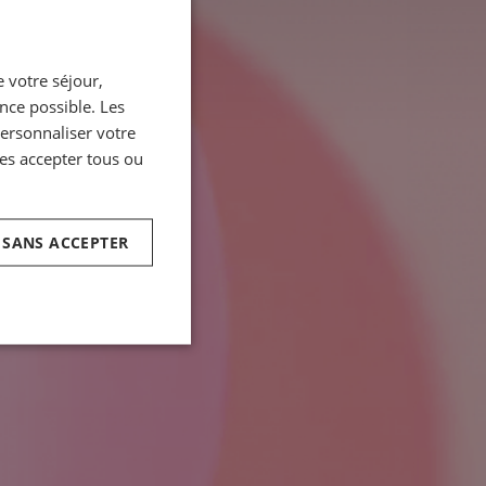
FRENCH
 votre séjour,
ENGLISH
ence possible. Les
ITALIAN
personnaliser votre
GERMAN
es accepter tous ou
SPANISH
CHINESE (SIMPLIFIED)
 SANS ACCEPTER
ARABIC