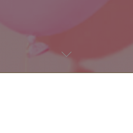
- Archives -
LES ACTUS
DES LOVERS
FALL